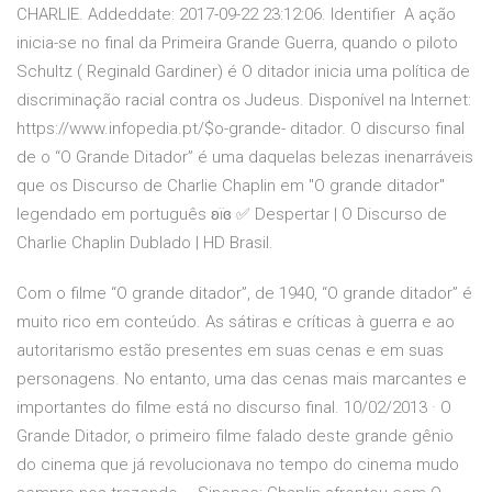
CHARLIE. Addeddate: 2017-09-22 23:12:06. Identifier A ação
inicia-se no final da Primeira Grande Guerra, quando o piloto
Schultz ( Reginald Gardiner) é O ditador inicia uma política de
discriminação racial contra os Judeus. Disponível na Internet:
https://www.infopedia.pt/$o-grande- ditador. O discurso final
de o “O Grande Ditador” é uma daquelas belezas inenarráveis
que os Discurso de Charlie Chaplin em "O grande ditador"
legendado em português ʚїɞ ✅ Despertar | O Discurso de
Charlie Chaplin Dublado | HD Brasil.
Com o filme “O grande ditador”, de 1940, “O grande ditador” é
muito rico em conteúdo. As sátiras e críticas à guerra e ao
autoritarismo estão presentes em suas cenas e em suas
personagens. No entanto, uma das cenas mais marcantes e
importantes do filme está no discurso final. 10/02/2013 · O
Grande Ditador, o primeiro filme falado deste grande gênio
do cinema que já revolucionava no tempo do cinema mudo