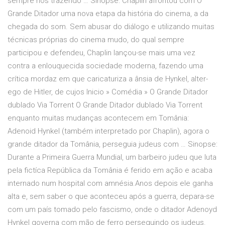
sempre nos trazendo … Sinopse: Chaplin afrontou com O
Grande Ditador uma nova etapa da história do cinema, a da
chegada do som. Sem abusar do diálogo e utilizando muitas
técnicas próprias do cinema mudo, do qual sempre
participou e defendeu, Chaplin lançou-se mais uma vez
contra a enlouquecida sociedade moderna, fazendo uma
crítica mordaz em que caricaturiza a ânsia de Hynkel, alter-
ego de Hitler, de cujos Inicio » Comédia » O Grande Ditador
dublado Via Torrent O Grande Ditador dublado Via Torrent
enquanto muitas mudanças acontecem em Tomânia:
Adenoid Hynkel (também interpretado por Chaplin), agora o
grande ditador da Tomânia, perseguia judeus com … Sinopse:
Durante a Primeira Guerra Mundial, um barbeiro judeu que luta
pela fictíca República da Tomânia é ferido em ação e acaba
internado num hospital com amnésia.Anos depois ele ganha
alta e, sem saber o que aconteceu após a guerra, depara-se
com um país tomado pelo fascismo, onde o ditador Adenoyd
Hynkel governa com mão de ferro perseguindo os judeus.