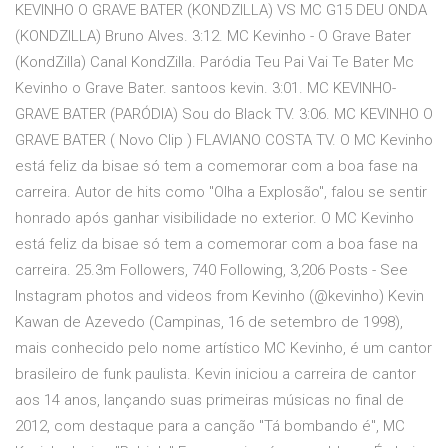
KEVINHO O GRAVE BATER (KONDZILLA) VS MC G15 DEU ONDA
(KONDZILLA) Bruno Alves. 3:12. MC Kevinho - O Grave Bater
(KondZilla) Canal KondZilla. Paródia Teu Pai Vai Te Bater Mc
Kevinho o Grave Bater. santoos kevin. 3:01. MC KEVINHO-
GRAVE BATER (PARÓDIA) Sou do Black TV. 3:06. MC KEVINHO O
GRAVE BATER ( Novo Clip ) FLAVIANO COSTA TV. O MC Kevinho
está feliz da bisae só tem a comemorar com a boa fase na
carreira. Autor de hits como "Olha a Explosão", falou se sentir
honrado após ganhar visibilidade no exterior. O MC Kevinho
está feliz da bisae só tem a comemorar com a boa fase na
carreira. 25.3m Followers, 740 Following, 3,206 Posts - See
Instagram photos and videos from Kevinho (@kevinho) Kevin
Kawan de Azevedo (Campinas, 16 de setembro de 1998),
mais conhecido pelo nome artístico MC Kevinho, é um cantor
brasileiro de funk paulista. Kevin iniciou a carreira de cantor
aos 14 anos, lançando suas primeiras músicas no final de
2012, com destaque para a canção "Tá bombando é", MC