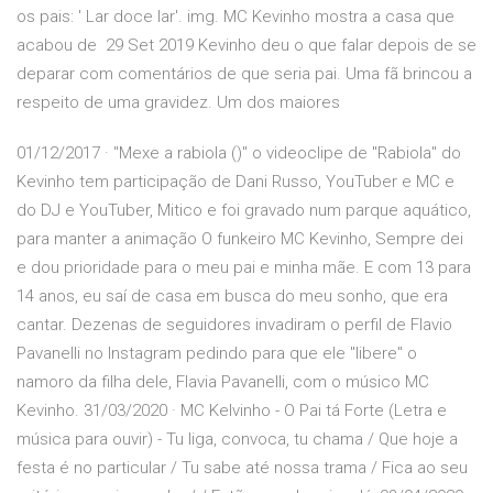
os pais: ' Lar doce lar'. img. MC Kevinho mostra a casa que
acabou de 29 Set 2019 Kevinho deu o que falar depois de se
deparar com comentários de que seria pai. Uma fã brincou a
respeito de uma gravidez. Um dos maiores
01/12/2017 · "Mexe a rabiola ()" o videoclipe de "Rabiola" do
Kevinho tem participação de Dani Russo, YouTuber e MC e
do DJ e YouTuber, Mitico e foi gravado num parque aquático,
para manter a animação O funkeiro MC Kevinho, Sempre dei
e dou prioridade para o meu pai e minha mãe. E com 13 para
14 anos, eu saí de casa em busca do meu sonho, que era
cantar. Dezenas de seguidores invadiram o perfil de Flavio
Pavanelli no Instagram pedindo para que ele "libere" o
namoro da filha dele, Flavia Pavanelli, com o músico MC
Kevinho. 31/03/2020 · MC Kelvinho - O Pai tá Forte (Letra e
música para ouvir) - Tu liga, convoca, tu chama / Que hoje a
festa é no particular / Tu sabe até nossa trama / Fica ao seu