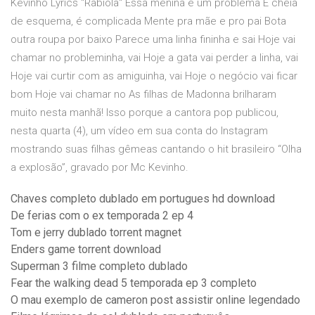
Kevinho Lyrics "Rabiola" Essa menina é um problema É cheia
de esquema, é complicada Mente pra mãe e pro pai Bota
outra roupa por baixo Parece uma linha fininha e sai Hoje vai
chamar no probleminha, vai Hoje a gata vai perder a linha, vai
Hoje vai curtir com as amiguinha, vai Hoje o negócio vai ficar
bom Hoje vai chamar no As filhas de Madonna brilharam
muito nesta manhã! Isso porque a cantora pop publicou,
nesta quarta (4), um vídeo em sua conta do Instagram
mostrando suas filhas gêmeas cantando o hit brasileiro “Olha
a explosão”, gravado por Mc Kevinho.
Chaves completo dublado em portugues hd download
De ferias com o ex temporada 2 ep 4
Tom e jerry dublado torrent magnet
Enders game torrent download
Superman 3 filme completo dublado
Fear the walking dead 5 temporada ep 3 completo
O mau exemplo de cameron post assistir online legendado