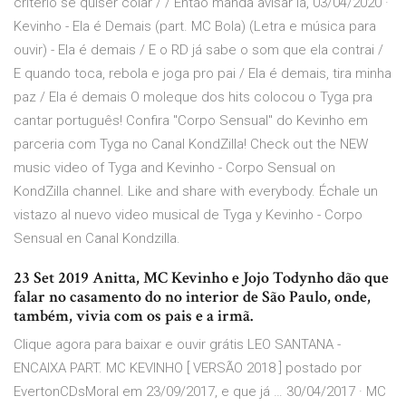
critério se quiser colar / / Então manda avisar lá, 03/04/2020 ·
Kevinho - Ela é Demais (part. MC Bola) (Letra e música para
ouvir) - Ela é demais / E o RD já sabe o som que ela contrai /
E quando toca, rebola e joga pro pai / Ela é demais, tira minha
paz / Ela é demais O moleque dos hits colocou o Tyga pra
cantar português! Confira "Corpo Sensual" do Kevinho em
parceria com Tyga no Canal KondZilla! Check out the NEW
music video of Tyga and Kevinho - Corpo Sensual on
KondZilla channel. Like and share with everybody. Échale un
vistazo al nuevo video musical de Tyga y Kevinho - Corpo
Sensual en Canal Kondzilla.
23 Set 2019 Anitta, MC Kevinho e Jojo Todynho dão que
falar no casamento do no interior de São Paulo, onde,
também, vivia com os pais e a irmã.
Clique agora para baixar e ouvir grátis LEO SANTANA -
ENCAIXA PART. MC KEVINHO [ VERSÃO 2018 ] postado por
EvertonCDsMoral em 23/09/2017, e que já … 30/04/2017 · MC