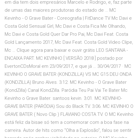
em dia tem dois empresários Marcelo e Rodrigo, e, faz parte
de umas das maiores produtoras do estado de … MC
Kevinho - O Grave Bater - Coreografia | FitDance TV Mc Davi e
Costa Gold Sensual Girl, Mc Davi e Costa Fica Me Olhando,
Mc Davi e Costa Gold Quer Dar Pro Pai, Mc Davi Feat. Costa
Gold Lançamento 2017, Mc Davi Feat. Costa Gold Video Clipe,
Mc … Clique agora para baixar e ouvir grátis LEO SANTANA -
ENCAIXA PART. MC KEVINHO [ VERSÃO 2018 ] postado por
EvertonCDsMoral em 23/09/2017, e que já … 30/04/2017 · MC
KEVINHO O GRAVE BATER (KONDZILLA) VS MC G15 DEU ONDA
(KONDZILLA) Bruno Alves. 3:12. MC Kevinho - O Grave Bater
(KondZilla) Canal KondZilla. Paródia Teu Pai Vai Te Bater Mc
Kevinho o Grave Bater. santoos kevin. 3:01. MC KEVINHO-
GRAVE BATER (PARÓDIA) Sou do Black TV. 3:06. MC KEVINHO O
GRAVE BATER ( Novo Clip ) FLAVIANO COSTA TV. O MC Kevinho
está feliz da bisae só tem a comemorar com a boa fase na
carreira. Autor de hits como "Olha a Explosão", falou se sentir