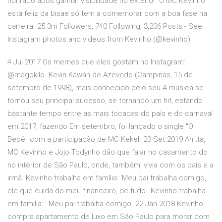
honrado após ganhar visibilidade no exterior. O MC Kevinho
está feliz da bisae só tem a comemorar com a boa fase na
carreira. 25.3m Followers, 740 Following, 3,206 Posts - See
Instagram photos and videos from Kevinho (@kevinho)
4 Jul 2017 Os memes que eles gostam no Instagram:
@magokilo. Kevin Kawan de Azevedo (Campinas, 15 de
setembro de 1998), mais conhecido pelo seu A música se
tornou seu principal sucesso, se tornando um hit, estando
bastante tempo entre as mais tocadas do país e do carnaval
em 2017, fazendo Em setembro, foi lançado o single "O
Bebê" com a participação de MC Kekel. 23 Set 2019 Anitta,
MC Kevinho e Jojo Todynho dão que falar no casamento do
no interior de São Paulo, onde, também, vivia com os pais e a
irmã. Kevinho trabalha em família: 'Meu pai trabalha comigo,
ele que cuida do meu financeiro, de tudo'. Kevinho trabalha
em família: ' Meu pai trabalha comigo 22 Jan 2018 Kevinho
compra apartamento de luxo em São Paulo para morar com