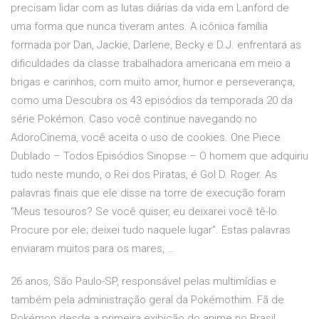
precisam lidar com as lutas diárias da vida em Lanford de
uma forma que nunca tiveram antes. A icônica família
formada por Dan, Jackie, Darlene, Becky e D.J. enfrentará as
dificuldades da classe trabalhadora americana em meio a
brigas e carinhos, com muito amor, humor e perseverança,
como uma Descubra os 43 episódios da temporada 20 da
série Pokémon. Caso você continue navegando no
AdoroCinema, você aceita o uso de cookies. One Piece
Dublado – Todos Episódios Sinopse – O homem que adquiriu
tudo neste mundo, o Rei dos Piratas, é Gol D. Roger. As
palavras finais que ele disse na torre de execução foram
“Meus tesouros? Se você quiser, eu deixarei você tê-lo.
Procure por ele; deixei tudo naquele lugar”. Estas palavras
enviaram muitos para os mares, …
26 anos, São Paulo-SP, responsável pelas multimídias e
também pela administração geral da Pokémothim. Fã de
Pokémon desde a primeira exibição do anime no Brasil,