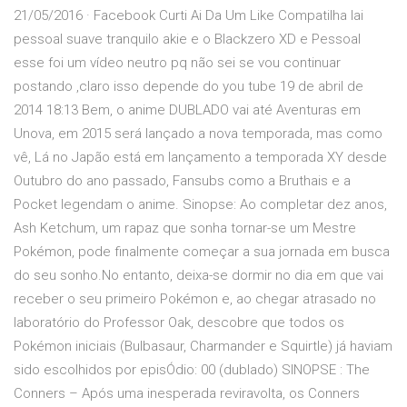
21/05/2016 · Facebook Curti Ai Da Um Like Compatilha Iai
pessoal suave tranquilo akie e o Blackzero XD e Pessoal
esse foi um vídeo neutro pq não sei se vou continuar
postando ,claro isso depende do you tube 19 de abril de
2014 18:13 Bem, o anime DUBLADO vai até Aventuras em
Unova, em 2015 será lançado a nova temporada, mas como
vê, Lá no Japão está em lançamento a temporada XY desde
Outubro do ano passado, Fansubs como a Bruthais e a
Pocket legendam o anime. Sinopse: Ao completar dez anos,
Ash Ketchum, um rapaz que sonha tornar-se um Mestre
Pokémon, pode finalmente começar a sua jornada em busca
do seu sonho.No entanto, deixa-se dormir no dia em que vai
receber o seu primeiro Pokémon e, ao chegar atrasado no
laboratório do Professor Oak, descobre que todos os
Pokémon iniciais (Bulbasaur, Charmander e Squirtle) já haviam
sido escolhidos por episÓdio: 00 (dublado) SINOPSE : The
Conners – Após uma inesperada reviravolta, os Conners