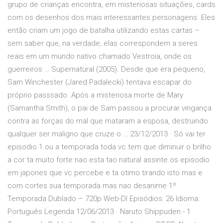
grupo de crianças encontra, em misteriosas situações, cards
com os desenhos dos mais interessantes personagens. Eles
então criam um jogo de batalha utilizando estas cartas –
sem saber que, na verdade, elas correspondem a seres
reais em um mundo nativo chamado Vestroia, onde os
guerreiros … Supernatural (2005). Desde que era pequeno,
Sam Winchester (Jared Padalecki) tentava escapar do
próprio passsado. Após a misteriosa morte de Mary
(Samantha Smith), o pai de Sam passou a procurar vingança
contra as forças do mal que mataram a esposa, destruindo
qualquer ser maligno que cruze o … 23/12/2013 · Só vai ter
episodio 1 ou a temporada toda vc tem que diminuir o brilho
a cor ta muito forte nao esta tao natural assinte os episodio
em japones que vc percebe e ta otimo tirando isto mas e
com cortes sua temporada mas nao desanime 1º
Temporada Dublado – 720p Web-Dl Episódios: 26 Idioma:
Português Legenda 12/06/2013 · Naruto Shippuden - 1