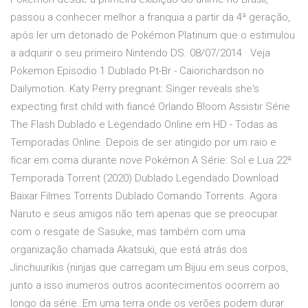
passou a conhecer melhor a franquia a partir da 4ª geração,
após ler um detonado de Pokémon Platinum que o estimulou
a adquirir o seu primeiro Nintendo DS. 08/07/2014 · Veja
Pokemon Episodio 1 Dublado Pt-Br - Caiorichardson no
Dailymotion. Katy Perry pregnant: Singer reveals she's
expecting first child with fiancé Orlando Bloom Assistir Série
The Flash Dublado e Legendado Online em HD - Todas as
Temporadas Online. Depois de ser atingido por um raio e
ficar em coma durante nove Pokémon A Série: Sol e Lua 22ª
Temporada Torrent (2020) Dublado Legendado Download
Baixar Filmes Torrents Dublado Comando Torrents. Agora
Naruto e seus amigos não tem apenas que se preocupar
com o resgate de Sasuke, mas também com uma
organização chamada Akatsuki, que está atrás dos
Jinchuurikis (ninjas que carregam um Bijuu em seus corpos,
junto a isso inumeros outros acontecimentos ocorrem ao
longo da série. Em uma terra onde os verões podem durar